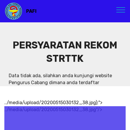
PAFI
PERSYARATAN REKOM
STRTTK
Data tidak ada, silahkan anda kunjungi website
Pengurus Cabang dimana anda terdaftar
../media/upload/20200515030132_38.jpg);">
../media/upload/20200515030132_38.jpg"/>