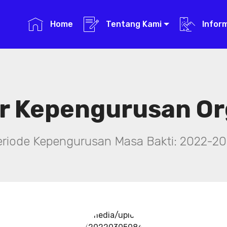
Home
Tentang Kami
Infor
r Kepengurusan Or
eriode Kepengurusan Masa Bakti: 2022-20
../media/upload