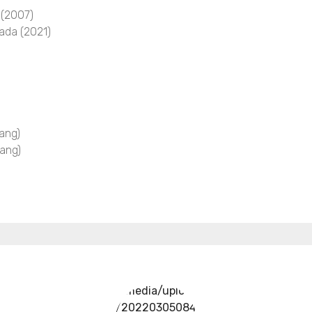
 (2007)
ada (2021)
ang)
ang)
../media/upload
/20220305084