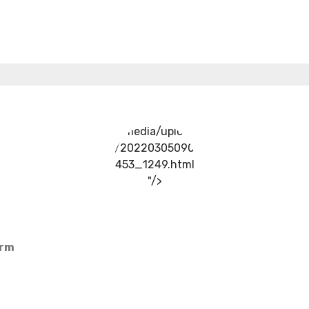
../media/upload
/20220305090
453_1249.html
"/>
arm