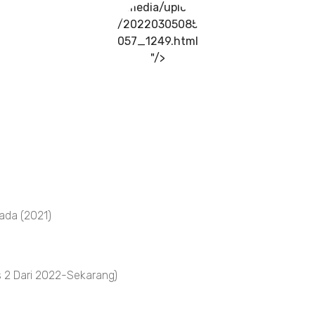
../media/upload
/20220305085
057_1249.html
"/>
ada (2021)
 2 Dari 2022-Sekarang)