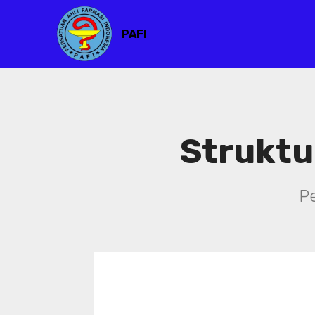
PAFI
Struktu
P