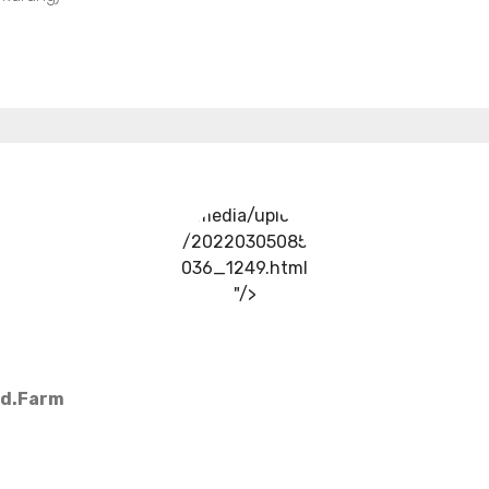
../media/upload
/20220305085
036_1249.html
"/>
Md.Farm